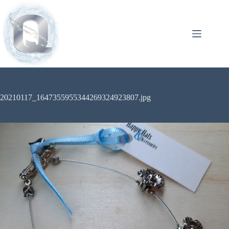
20210117_1647355955344269324923807.jpg