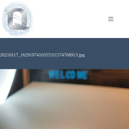
20210117_1629197410355311574768913.jpg